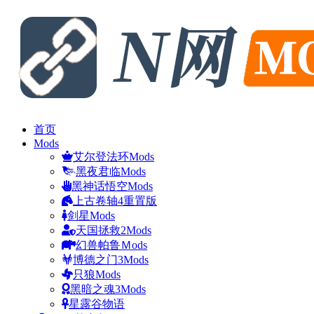
首页
Mods
艾尔登法环Mods
黑夜君临Mods
黑神话悟空Mods
上古卷轴4重置版
剑星Mods
天国拯救2Mods
幻兽帕鲁Ｍods
博德之门3Mods
只狼Mods
黑暗之魂3Mods
星露谷物语