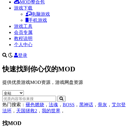
MOD整合包
游戏下载
电脑游戏
手机游戏
游戏工具
会员专属
教程说明
个人中心
登录
快速找到你心仪的MOD
提供优质游戏MOD资源，游戏网盘资源
热门搜索：
褪色燃烧
，
法魂
，
BOSS
，
黑神话
，
骨灰
，
艾尔登
法环
，
天国拯救2
，
我的世界
，
找MOD