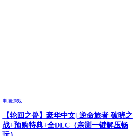
电脑游戏
【轮回之兽】豪华中文|-逆命旅者-破晓之
战+预购特典+全DLC（亲测一键解压畅
玩）