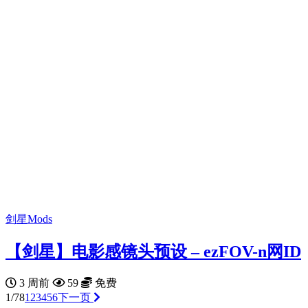
剑星Mods
【剑星】电影感镜头预设 – ezFOV-n网ID
3 周前
59
免费
1/78
1
2
3
4
5
6
下一页