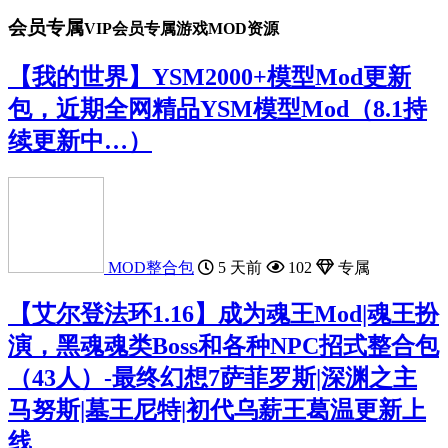
会员专属
VIP会员专属游戏MOD资源
【我的世界】YSM2000+模型Mod更新
包，近期全网精品YSM模型Mod（8.1持
续更新中…）
MOD整合包
5 天前
102
专属
【艾尔登法环1.16】成为魂王Mod|魂王扮
演，黑魂魂类Boss和各种NPC招式整合包
（43人）-最终幻想7‌萨菲罗斯|深渊之主
马努斯|墓王尼特|初代乌薪王葛温更新上
线