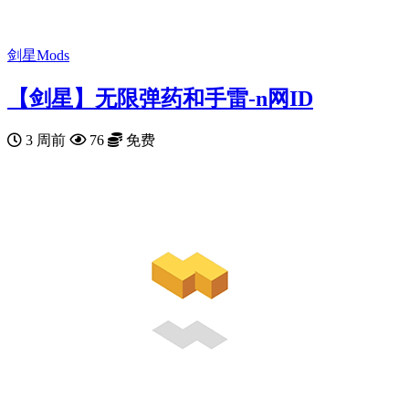
剑星Mods
【剑星】无限弹药和手雷-n网ID
3 周前
76
免费