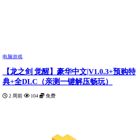
电脑游戏
【龙之剑 觉醒】豪华中文|V1.0.3+预购特
典+全DLC（亲测一键解压畅玩）
2 周前
104
免费