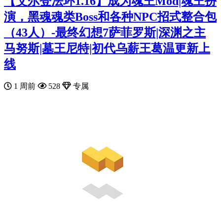
【艾尔登法环1.16】成为魂王Mod|魂王扮
演，黑魂魂类Boss和各种NPC招式整合包
（43人）-最终幻想7‌萨菲罗斯|深渊之主
马努斯|墓王尼特|初代乌薪王葛温更新上
线
1 周前
528
专属