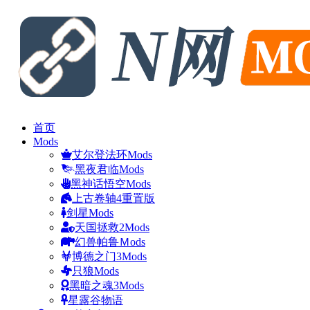
首页
Mods
艾尔登法环Mods
黑夜君临Mods
黑神话悟空Mods
上古卷轴4重置版
剑星Mods
天国拯救2Mods
幻兽帕鲁Ｍods
博德之门3Mods
只狼Mods
黑暗之魂3Mods
星露谷物语