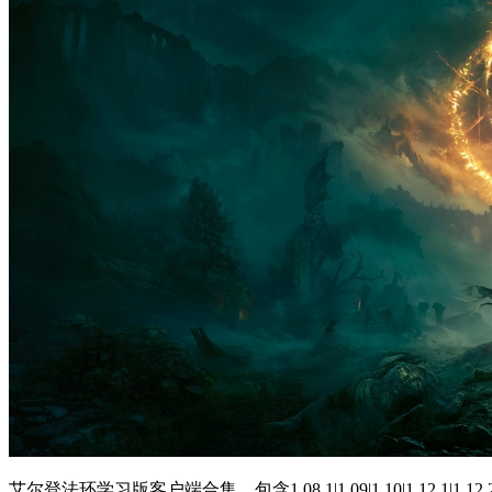
艾尔登法环学习版客户端合集，包含1.08.1|1.09|1.10|1.12.1|1.