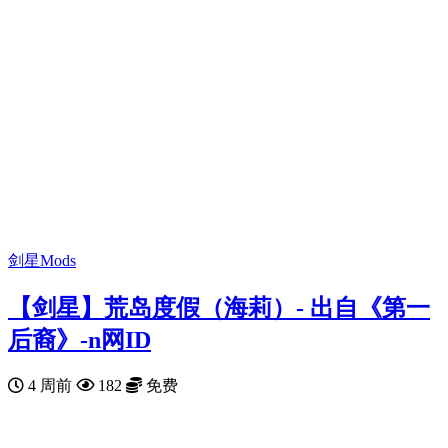
剑星Mods
【剑星】荒岛度假（海莉）- 出自《第一
后裔》-n网ID
4 周前
182
免费