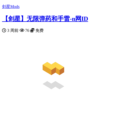
剑星Mods
【剑星】无限弹药和手雷-n网ID
3 周前
76
免费