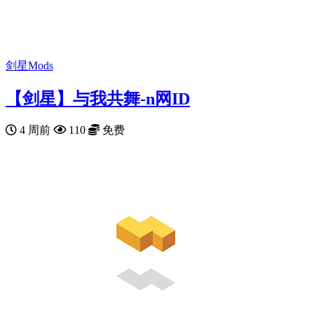
剑星Mods
【剑星】与我共舞-n网ID
4 周前
110
免费