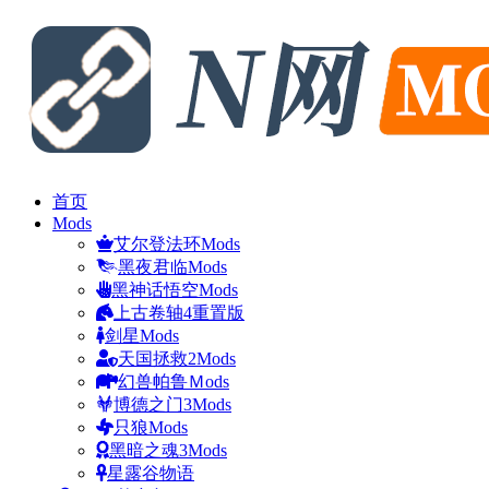
首页
Mods
艾尔登法环Mods
黑夜君临Mods
黑神话悟空Mods
上古卷轴4重置版
剑星Mods
天国拯救2Mods
幻兽帕鲁Ｍods
博德之门3Mods
只狼Mods
黑暗之魂3Mods
星露谷物语