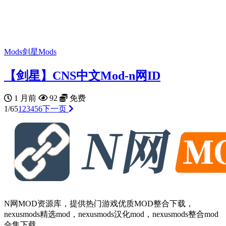
Mods
剑星Mods
【剑星】CNS中文Mod-n网ID
1 月前
92
免费
1/65
1
2
3
4
5
6
下一页
N网MOD资源库，提供热门游戏优质MOD整合下载，
nexusmods精选mod，nexusmods汉化mod，nexusmods整合mod
合集下载。