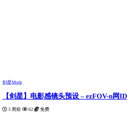
剑星Mods
【剑星】电影感镜头预设 – ezFOV-n网ID
3 周前
62
免费