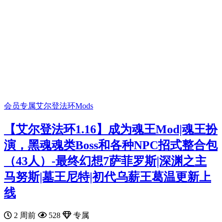
会员专属
艾尔登法环Mods
【艾尔登法环1.16】成为魂王Mod|魂王扮
演，黑魂魂类Boss和各种NPC招式整合包
（43人）-最终幻想7‌萨菲罗斯|深渊之主
马努斯|墓王尼特|初代乌薪王葛温更新上
线
2 周前
528
专属