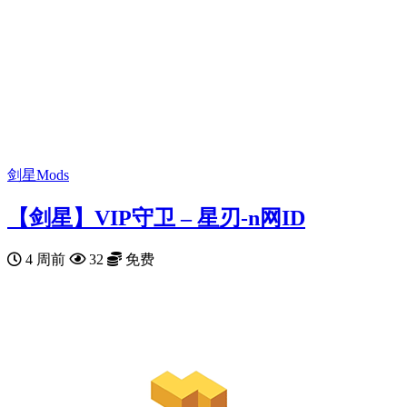
剑星Mods
【剑星】VIP守卫 – 星刃-n网ID
4 周前
32
免费