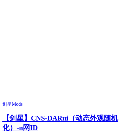
剑星Mods
【剑星】CNS-DARui（动态外观随机
化）-n网ID