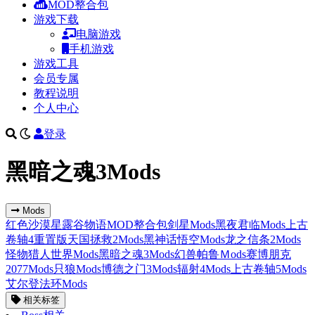
MOD整合包
游戏下载
电脑游戏
手机游戏
游戏工具
会员专属
教程说明
个人中心
登录
黑暗之魂3Mods
Mods
红色沙漠
星露谷物语
MOD整合包
剑星Mods
黑夜君临Mods
上古
卷轴4重置版
天国拯救2Mods
黑神话悟空Mods
龙之信条2Mods
怪物猎人世界Mods
黑暗之魂3Mods
幻兽帕鲁Ｍods
赛博朋克
2077Mods
只狼Mods
博德之门3Mods
辐射4Mods
上古卷轴5Mods
艾尔登法环Mods
相关标签