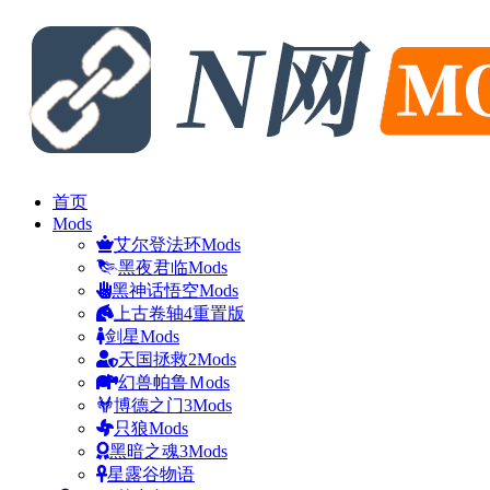
首页
Mods
艾尔登法环Mods
黑夜君临Mods
黑神话悟空Mods
上古卷轴4重置版
剑星Mods
天国拯救2Mods
幻兽帕鲁Ｍods
博德之门3Mods
只狼Mods
黑暗之魂3Mods
星露谷物语