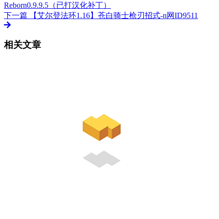
Reborn0.9.9.5（已打汉化补丁）
下一篇
【艾尔登法环1.16】苍白骑士枪刃招式-n网ID9511
相关文章