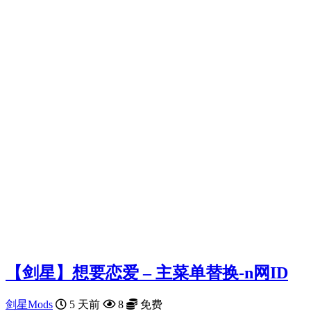
【剑星】想要恋爱 – 主菜单替换-n网ID
剑星Mods
5 天前
8
免费