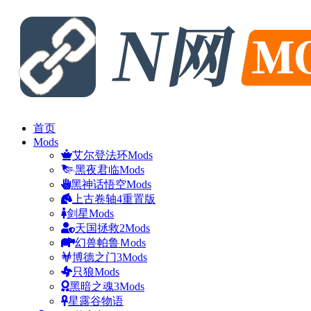
首页
Mods
艾尔登法环Mods
黑夜君临Mods
黑神话悟空Mods
上古卷轴4重置版
剑星Mods
天国拯救2Mods
幻兽帕鲁Ｍods
博德之门3Mods
只狼Mods
黑暗之魂3Mods
星露谷物语