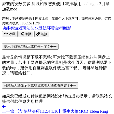
游戏的次数变多 所以如果您要使用 我推荐用modengine3引擎
加载mod
声明：
本站资源来源于网友上传，仅供个人下载学习，如有侵权必删。链接
失效请联系：3061571176
功能类
游戏玩法
艾尔登法环
黄金树幽影
收藏
海报
链接
提示下载完但解压或打开不了？
最常见的情况是下载不完整: 可对比下载完压缩包的与网盘上
的容量，若小于网盘提示的容量则是这个原因。这是浏览器下
载的bug，建议用百度网盘软件或迅雷下载。 若排除这种情
况，请联络我们。
付款后无法显示下载地址或者无法查看内容？
如果您已经成功付款但是网站没有弹出成功提示，请联系站长
提供付款信息为您处理
上一篇
【艾尔登法环1.12.4-1.16】重生大修MOD-Elden Ring