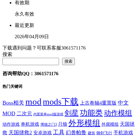
有效期
永久有效
最近更新
2026年04月09日
下载遇到问题？可联系客服3061571176
搜索
搜索
咨询帮助QQ：3061571176
热门关键词
mod
mods下载
Boss相关
中文
上古卷轴4重置版
功能类
剑星
动作模组
MOD
二次元
内置菜单mod版游戏
外形模组
天国拯
动作游戏
单机游戏
只狼
外观模组
博德之门3
工具
天国拯救2
幻兽帕鲁
救
手机游戏
安卓游戏
御剑飞行
建筑