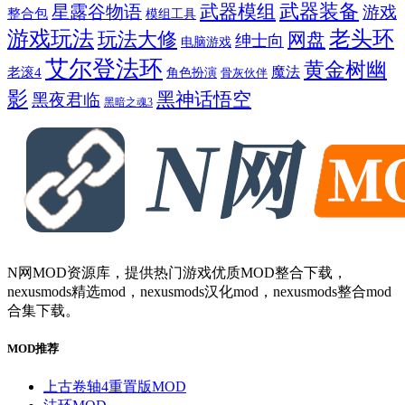
武器模组
武器装备
星露谷物语
游戏
整合包
模组工具
游戏玩法
老头环
玩法大修
网盘
绅士向
电脑游戏
艾尔登法环
黄金树幽
魔法
老滚4
角色扮演
骨灰伙伴
影
黑神话悟空
黑夜君临
黑暗之魂3
N网MOD资源库，提供热门游戏优质MOD整合下载，
nexusmods精选mod，nexusmods汉化mod，nexusmods整合mod
合集下载。
MOD推荐
上古卷轴4重置版MOD