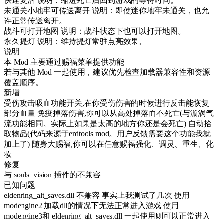
快速复活 说明：缩短死亡后回到游戏的等待时间。
未通关小地牢可传送离开 说明：即使迷你地牢未通关，也允
许正常传送离开。
战斗可打开地图 说明：战斗状态下也可以打开地图。
永久提灯 说明：维持提灯常驻点亮效果。
说明
本 Mod 主要通过赐福菜单提供功能
若与其他 Mod 一起使用，建议优先检查加载器兼容性和资源
覆盖顺序。
新增
受伤攻击吸血功能开关,在你受伤伤害的时候进行反击能恢复
部分血量 免疫掉落伤害,你可以从高处掉落而不死亡(与漩涡气
流功能相同。实际上如果是太高的地方你还是会死亡) 自动拾
取物品(代码来源于erdtools mod。用户反馈需要这个功能我就
加上了) 随身大赐福,你可以在任意赐福强化、调灵、重生、化
妆
修复
与 souls_vision 插件的不兼容
已知问题
eldenring_alt_saves.dll 不兼容 事实上我测试了几次 使用
modengine2 加载dll的情况下无法正常进入游戏 使用
modengine3和 eldenring_alt_saves.dll 一起使用则可以正常进入