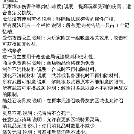
义挑战。
玩家增加伤害倍率[增加难度] 说明：提高玩家受到的伤害，适
合自定义挑战。
魔法没有使用需求 说明：移除魔法或祷告的属性门槛。
所有魔法只占一个栏位 说明：所有魔法/祷告统一只占 1 个记
忆槽。
受伤攻击吸血 说明：为玩家附加一组吸血相关效果，攻击时
可获得回复收益。
游戏修改
这一页主要用于改变全局玩法规则和便利性。
商店免费购买 说明：商店物品价格视为免费。
制作不消耗材料 说明：合成时不再扣除材料。
强化不消耗材料 说明：武器或装备强化时不再扣除材料。
所有武器可附魔 说明：解除很多武器原本不能附魔的限制。
所有武器可更换战灰 说明：解除很多武器原本不能更换战灰
的限制。
随处召唤骨灰 说明：在原本无法召唤骨灰的区域也允许召
唤。
灵马不死 说明：托雷特不会死亡。
任意地点骑马 说明：允许在更多区域骑乘灵马。
消耗品无限 说明：使用消耗品时数量不减少。
箭矢无限 说明：弓箭和弩箭消耗不减少。