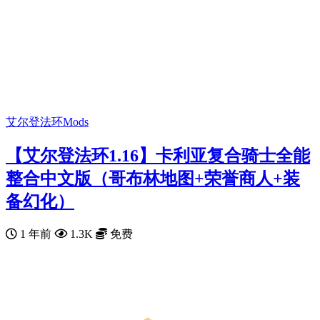
艾尔登法环Mods
【艾尔登法环1.16】卡利亚复合骑士全能
整合中文版（哥布林地图+荣誉商人+装
备幻化）
1 年前
1.3K
免费