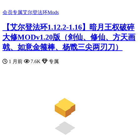
会员专属
艾尔登法环Mods
【艾尔登法环1.12.2-1.16】暗月王权破碎
大修MODv1.20版（剑仙、修仙、方天画
戟、如意金箍棒、杨戬三尖两刃刀）
1 月前
7.6K
专属