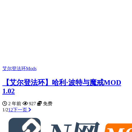
艾尔登法环Mods
【艾尔登法环】哈利·波特与魔戒MOD
1.02
2 年前
927
免费
1/2
1
2
下一页