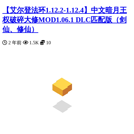
【艾尔登法环1.12.2-1.12.4】中文暗月王
权破碎大修MOD1.06.1 DLC匹配版（剑
仙、修仙）
2 年前
1.5K
10