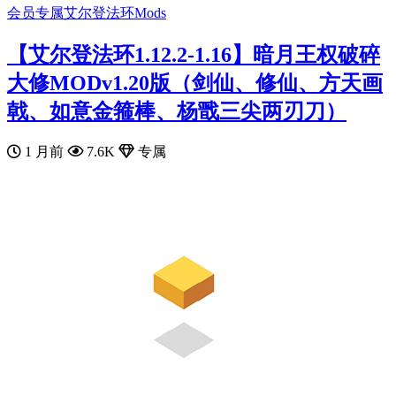
会员专属
艾尔登法环Mods
【艾尔登法环1.12.2-1.16】暗月王权破碎
大修MODv1.20版（剑仙、修仙、方天画
戟、如意金箍棒、杨戬三尖两刃刀）
1 月前
7.6K
专属