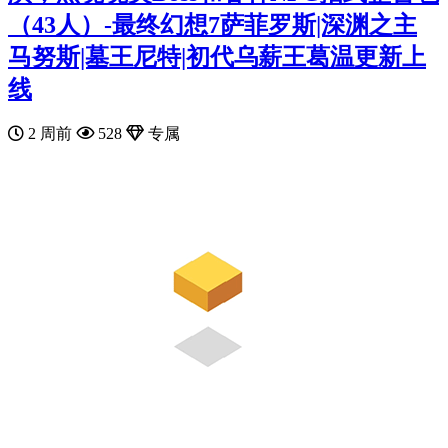
（43人）-最终幻想7‌萨菲罗斯|深渊之主
马努斯|墓王尼特|初代乌薪王葛温更新上
线
2 周前
528
专属