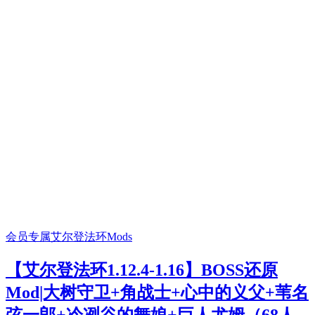
会员专属
艾尔登法环Mods
【艾尔登法环1.12.4-1.16】BOSS还原
Mod|大树守卫+角战士+心中的义父+苇名
弦一郎+冷冽谷的舞娘+巨人尤姆（68人